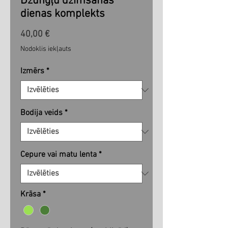
Džungļu dzimšanas
dienas komplekts
Cena
40,00 €
Nodoklis iekļauts
Izmērs
*
Bodija veids
*
Cepure vai matu lenta
*
Krāsa
*