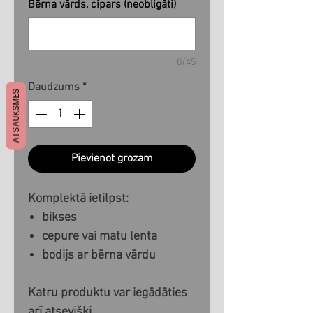
Bērna vārds, cipars (neobligāti)
0/45
Daudzums
*
ATSAUKSMES
Pievienot grozam
Komplektā ietilpst:
bikses
cepure vai matu lenta
bodijs ar bērna vārdu
Katru produktu var iegādāties
arī atsevišķi