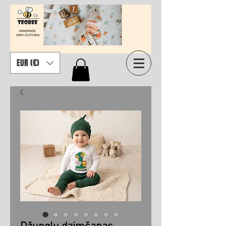
EUR (€)