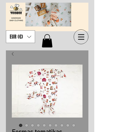
EUR (€)