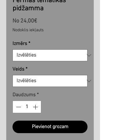
Fermas tematikas
pidžamma
Izpārdošanas
No
24,00€
cena
Nodoklis iekļauts
Izmērs
*
Veids
*
Daudzums
*
Pievienot grozam