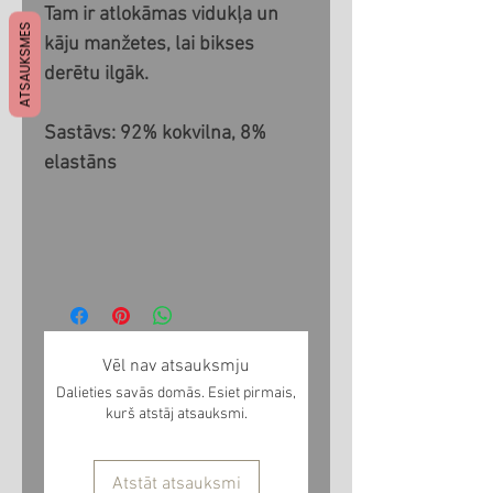
Tam ir atlokāmas vidukļa un
ATSAUKSMES
kāju manžetes, lai bikses
derētu ilgāk.
Sastāvs: 92% kokvilna, 8%
elastāns
Vēl nav atsauksmju
Dalieties savās domās. Esiet pirmais,
kurš atstāj atsauksmi.
Atstāt atsauksmi