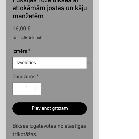
Fuksijas rozā bikses ar
atlokāmām jostas un kāju
manžetēm
Cena
16,00 €
Nodoklis iekļauts
Izmērs
*
Daudzums
*
Pievienot grozam
Bikses izgatavotas no elastīgas
trikotāžas.