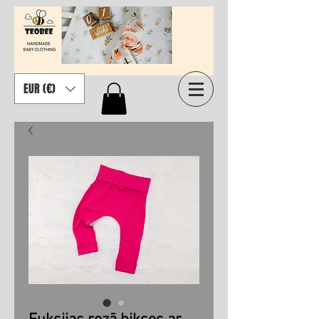
EUR (€)