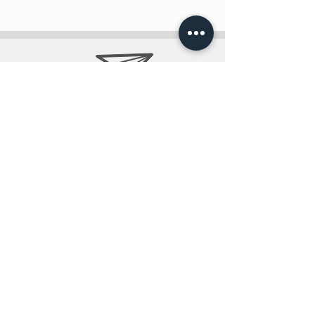
info@teobee.lv
Seko jaunumiem
mūsu Facebook
lapā
!
+371 27505388