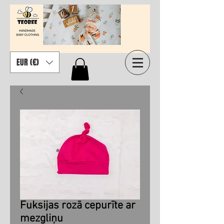
EUR (€)
Fuksijas rozā cepurīte ar
mezgliņu