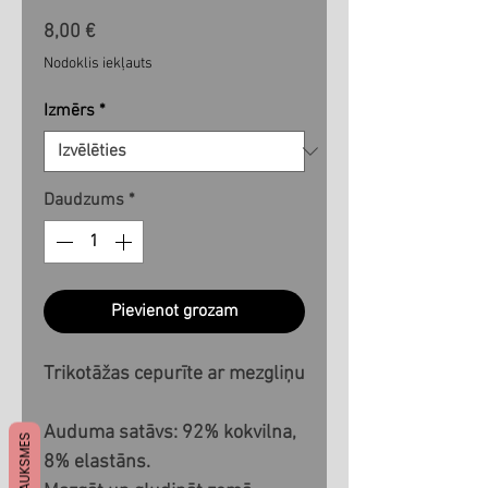
Cena
8,00 €
Nodoklis iekļauts
Izmērs
*
Daudzums
*
Pievienot grozam
Trikotāžas cepurīte ar mezgliņu
Auduma satāvs: 92% kokvilna,
ATSAUKSMES
8% elastāns.