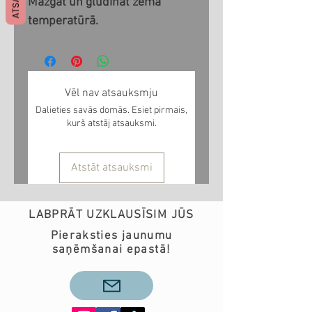
Mazgāt un gludināt zemā
temperatūrā.
Vēl nav atsauksmju
Dalieties savās domās. Esiet pirmais,
kurš atstāj atsauksmi.
Atstāt atsauksmi
LABPRĀT UZKLAUSĪSIM JŪS
Pieraksties jaunumu
saņēmšanai epastā!