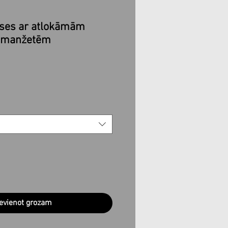
ikses ar atlokāmām
u manžetēm
evienot grozam