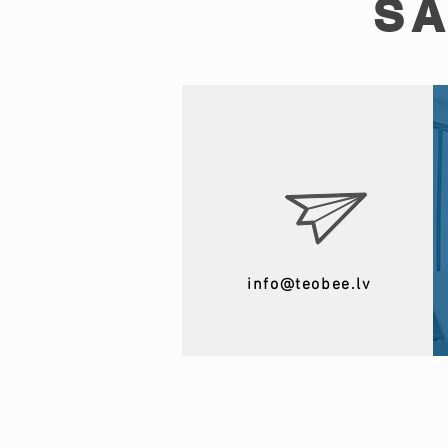
SA
info@teobee.lv