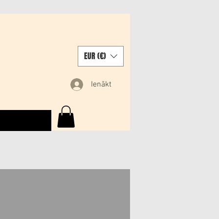
EUR (€)
Ienākt