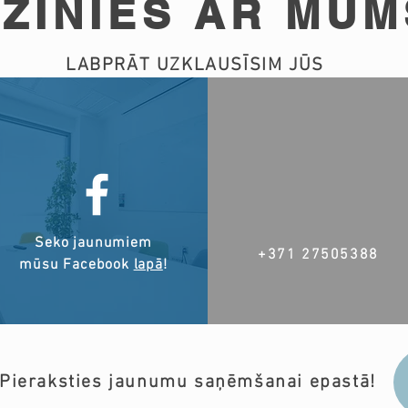
ZINIES AR MUM
LABPRĀT UZKLAUSĪSIM JŪS
Seko jaunumiem
+371 27505388
mūsu Facebook
lapā
!
Pieraksties jaunumu saņēmšanai epastā!