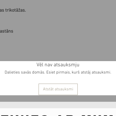
as trikotāžas.
lastāns
Vēl nav atsauksmju
Dalieties savās domās. Esiet pirmais, kurš atstāj atsauksmi.
Atstāt atsauksmi