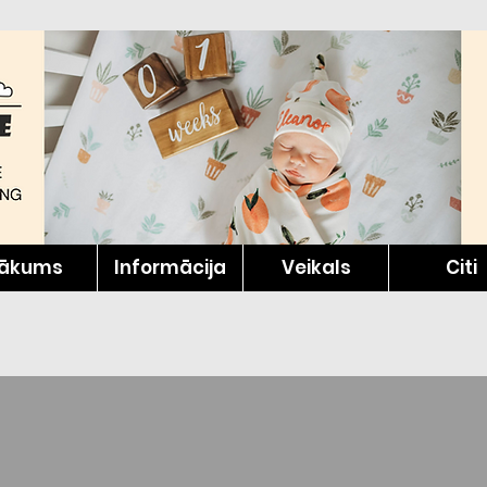
ākums
Informācija
Veikals
Citi