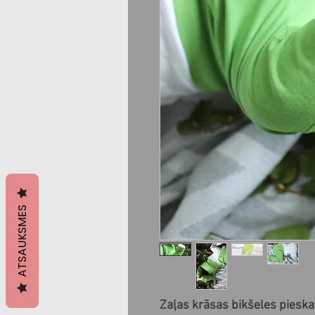
ATSAUKSMES
Zaļas krāsas bikšeles pieska