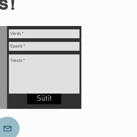
S!
Sūtīt