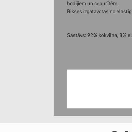
bodijiem un cepurītēm.
Bikses izgatavotas no elastīg
Sastāvs: 92% kokvilna, 8% e