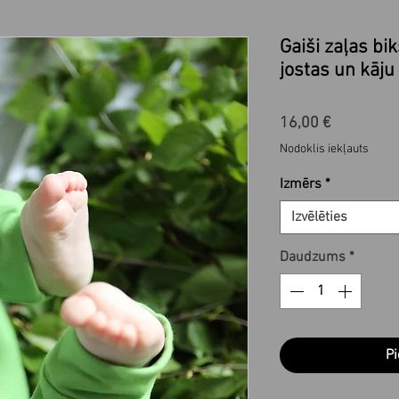
Gaiši zaļas b
jostas un kāj
Cena
16,00 €
Nodoklis iekļauts
Izmērs
*
Izvēlēties
Daudzums
*
Pi