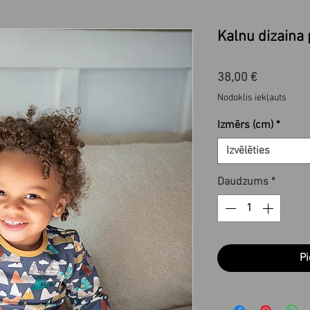
Kalnu dizain
Cena
38,00 €
Nodoklis iekļauts
Izmērs (cm)
*
Izvēlēties
Daudzums
*
Pi