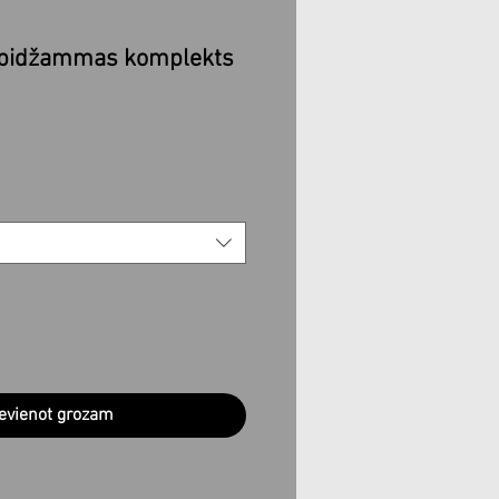
a pidžammas komplekts
evienot grozam