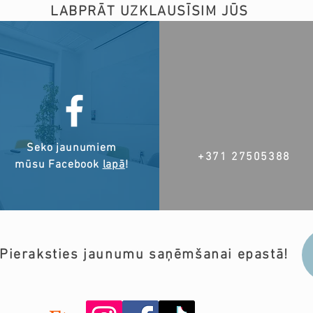
LABPRĀT UZKLAUSĪSIM JŪS
Seko jaunumiem
+371 27505388
mūsu Facebook
lapā
!
Pieraksties jaunumu saņēmšanai epastā!