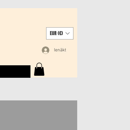
EUR (€)
Ienākt