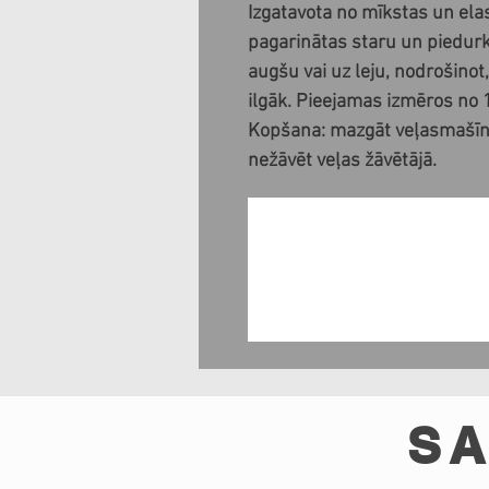
Izgatavota no mīkstas un elas
pagarinātas staru un piedurk
augšu vai uz leju, nodrošino
ilgāk. Pieejamas izmēros no 1
Kopšana: mazgāt veļasmašīn
nežāvēt veļas žāvētājā.
SA