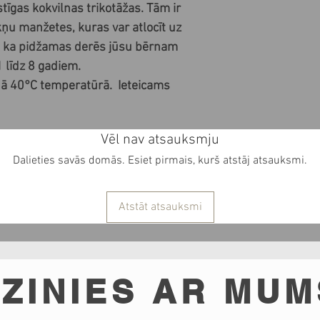
tīgas kokvilnas trikotāžas. Tām ir
ņu manžetes, kuras var atlocīt uz
t, ka pidžamas derēs jūsu bērnam
 līdz 8 gadiem.
ā 40°C temperatūrā. Ieteicams
Vēl nav atsauksmju
Dalieties savās domās. Esiet pirmais, kurš atstāj atsauksmi.
Atstāt atsauksmi
ZINIES AR MUM