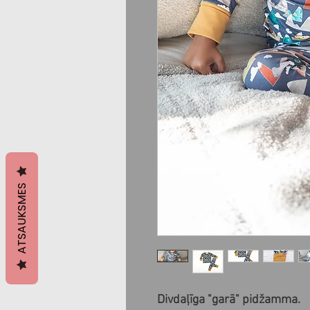
ATSAUKSMES
Divdaļīga "garā" pidžamma.