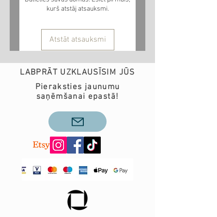
kurš atstāj atsauksmi.
Atstāt atsauksmi
LABPRĀT UZKLAUSĪSIM JŪS
Pieraksties jaunumu
saņēmšanai epastā!