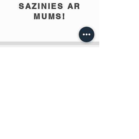
SAZINIES AR
MUMS!
info@teobee.lv
Seko jaunumiem
mūsu Facebook
lapā
!