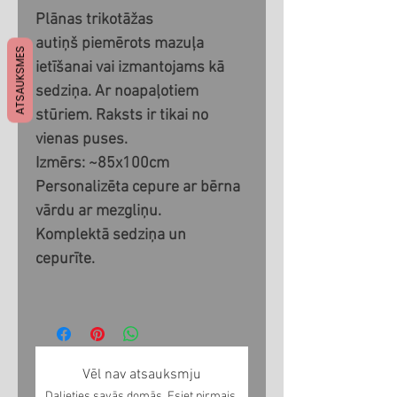
Plānas trikotāžas
autiņš piemērots mazuļa
ATSAUKSMES
ietīšanai vai izmantojams kā
sedziņa. Ar noapaļotiem
stūriem. Raksts ir tikai no
vienas puses.
Izmērs: ~85x100cm
Personalizēta cepure ar bērna
vārdu ar mezgliņu.
Komplektā sedziņa un
cepurīte.
Vēl nav atsauksmju
Dalieties savās domās. Esiet pirmais,