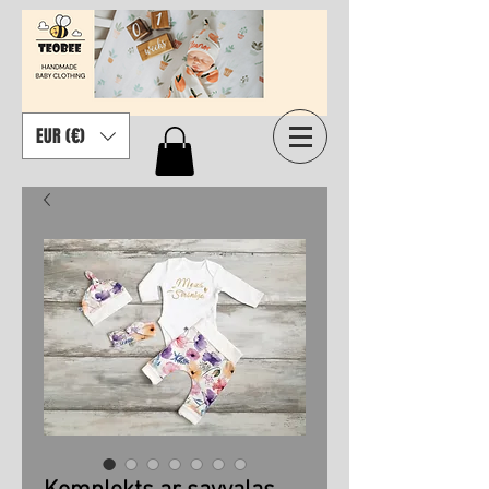
EUR (€)