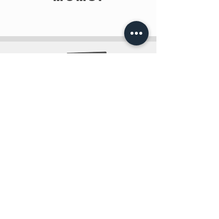
info@teobee.lv
Seko jaunumiem
mūsu Facebook
lapā
!
+371 27505388