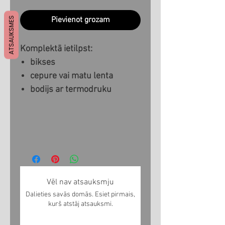
ATSAUKSMES
Pievienot grozam
Komplektā ietilpst:
bikses
cepure vai matu lenta
bodijs ar termodruku
Vēl nav atsauksmju
Dalieties savās domās. Esiet pirmais,
kurš atstāj atsauksmi.