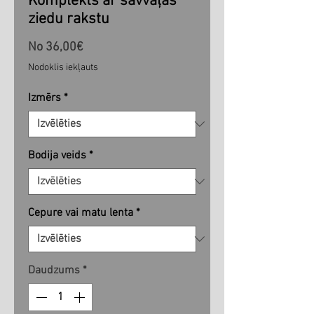
Komplekts ar savvaļas
ziedu rakstu
Izpārdošanas
No
36,00€
cena
Nodoklis iekļauts
Izmērs
*
Bodija veids
*
Cepure vai matu lenta
*
Daudzums
*