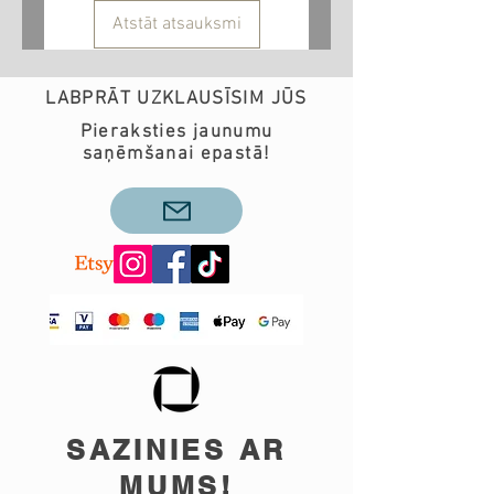
Atstāt atsauksmi
LABPRĀT UZKLAUSĪSIM JŪS
Pieraksties jaunumu
saņēmšanai epastā!
SAZINIES AR
MUMS!