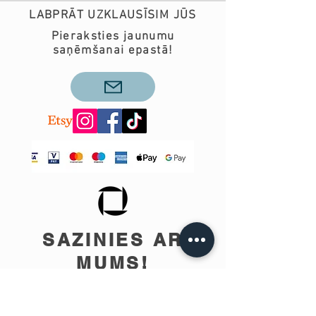
LABPRĀT UZKLAUSĪSIM JŪS
Pieraksties jaunumu
saņēmšanai epastā!
SAZINIES AR
MUMS!