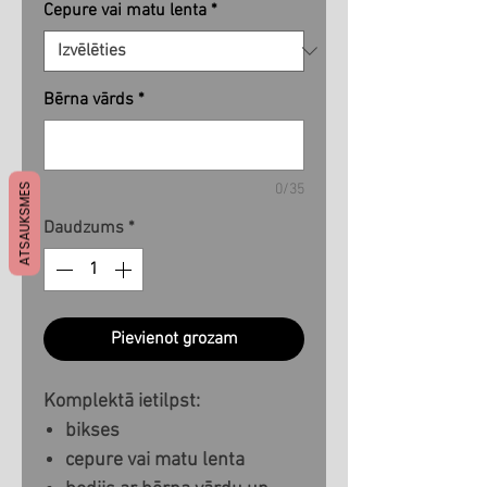
Cepure vai matu lenta
*
Bērna vārds
*
ATSAUKSMES
0/35
Daudzums
*
Pievienot grozam
Komplektā ietilpst:
bikses
cepure vai matu lenta