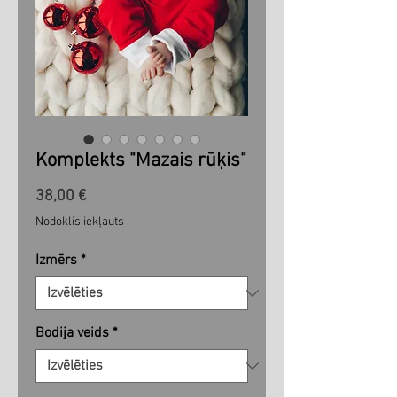
Komplekts "Mazais rūķis"
Cena
38,00 €
Nodoklis iekļauts
Izmērs
*
Bodija veids
*