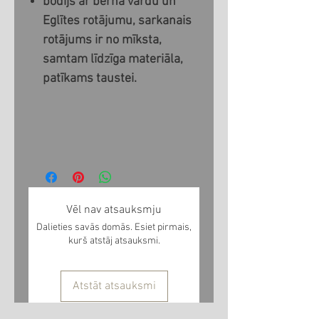
bodijs ar bērna vārdu un
Eglītes rotājumu, sarkanais
rotājums ir no mīksta,
samtam līdzīga materiāla,
patīkams taustei.
Vēl nav atsauksmju
Dalieties savās domās. Esiet pirmais,
kurš atstāj atsauksmi.
Atstāt atsauksmi