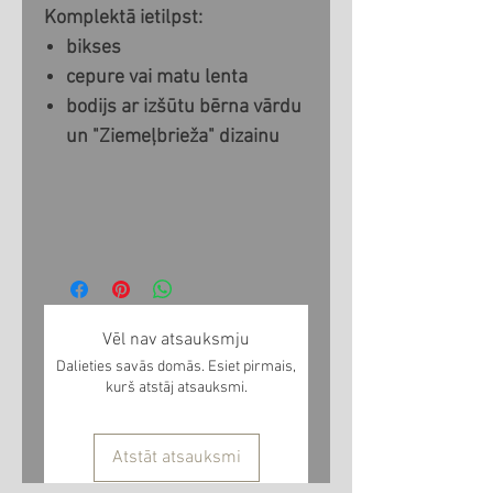
Komplektā ietilpst:
bikses
cepure vai matu lenta
bodijs ar izšūtu bērna vārdu
un "Ziemeļbrieža" dizainu
Vēl nav atsauksmju
Dalieties savās domās. Esiet pirmais,
kurš atstāj atsauksmi.
Atstāt atsauksmi