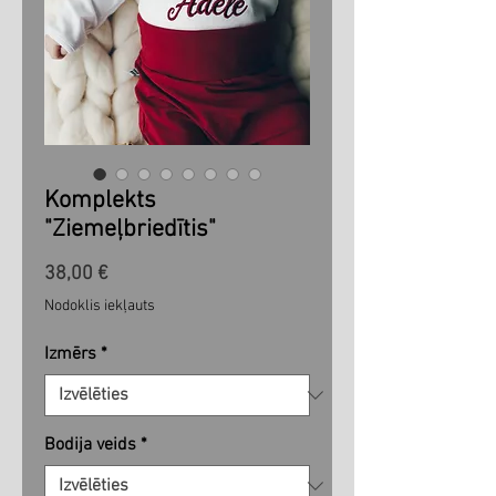
Komplekts
"Ziemeļbriedītis"
Cena
38,00 €
Nodoklis iekļauts
Izmērs
*
Bodija veids
*