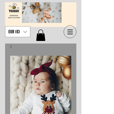
EUR (€)