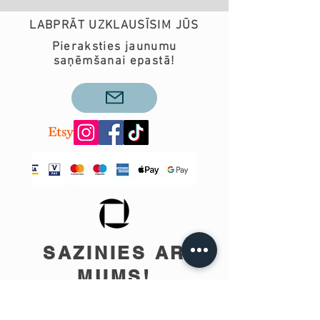
LABPRĀT UZKLAUSĪSIM JŪS
Pieraksties jaunumu
saņēmšanai epastā!
SAZINIES AR
MUMS!