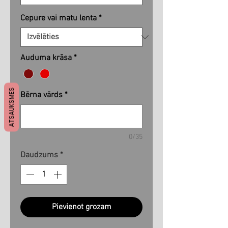
Cepure vai matu lenta
*
Auduma krāsa
*
ATSAUKSMES
Bērna vārds
*
0/35
Daudzums
*
Pievienot grozam