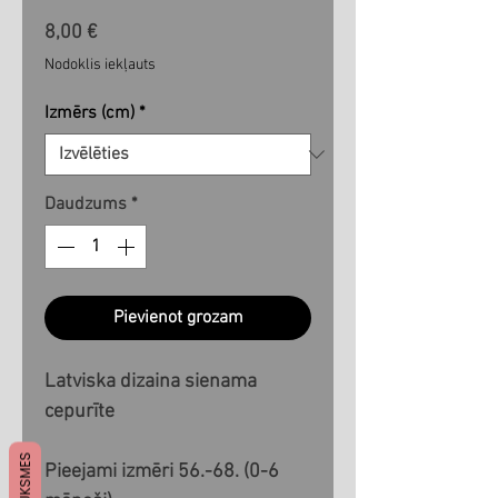
Cena
8,00 €
Nodoklis iekļauts
Izmērs (cm)
*
Daudzums
*
Pievienot grozam
Latviska dizaina sienama
cepurīte
ATSAUKSMES
Pieejami izmēri 56.-68. (0-6