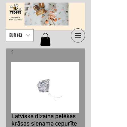
EUR (€)
Latviska dizaina pelēkas
krāsas sienama cepurīte