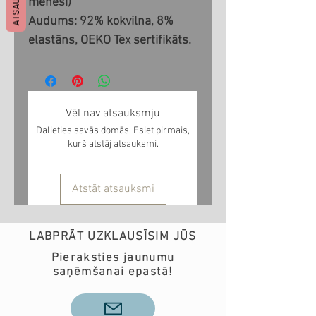
mēneši)
Audums: 92% kokvilna, 8%
elastāns, OEKO Tex sertifikāts.
Vēl nav atsauksmju
Dalieties savās domās. Esiet pirmais,
kurš atstāj atsauksmi.
Atstāt atsauksmi
LABPRĀT UZKLAUSĪSIM JŪS
Pieraksties jaunumu
saņēmšanai epastā!