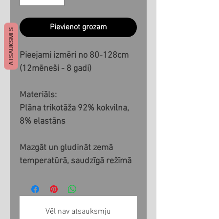
Pievienot grozam
ATSAUKSMES
Pieejami izmēri no 80-128cm
(12mēneši - 8 gadi)
Materiāls:
Plāna trikotāža 92% kokvilna,
8% elastāns
Mazgāt un gludināt zemā
temperatūrā, saudzīgā režīmā
Vēl nav atsauksmju