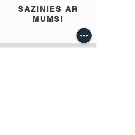
SAZINIES AR
MUMS!
info@teobee.lv
Seko jaunumiem
mūsu Facebook
lapā
!