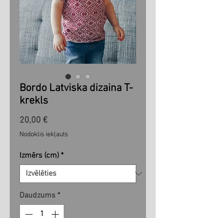
Bordo Latviska dizaina T-
krekls
Cena
20,00 €
Nodoklis iekļauts
Izmērs (cm)
*
Daudzums
*