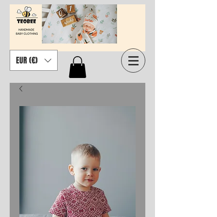
EUR (€)