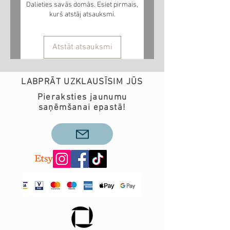
Dalieties savās domās. Esiet pirmais,
kurš atstāj atsauksmi.
Atstāt atsauksmi
LABPRĀT UZKLAUSĪSIM JŪS
Pieraksties jaunumu
saņēmšanai epastā!