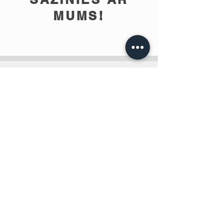
MUMS!
info@teobee.lv
Seko jaunumiem
mūsu Facebook
lapā
!