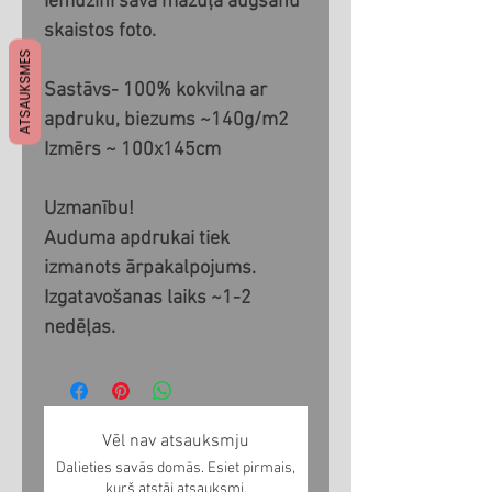
Iemūžini sava mazuļa augšanu
skaistos foto.
ATSAUKSMES
Sastāvs- 100% kokvilna ar
apdruku, biezums ~140g/m2
Izmērs ~ 100x145cm
Uzmanību!
Auduma apdrukai tiek
izmanots ārpakalpojums.
Izgatavošanas laiks ~1-2
nedēļas.
Vēl nav atsauksmju
Dalieties savās domās. Esiet pirmais,
kurš atstāj atsauksmi.