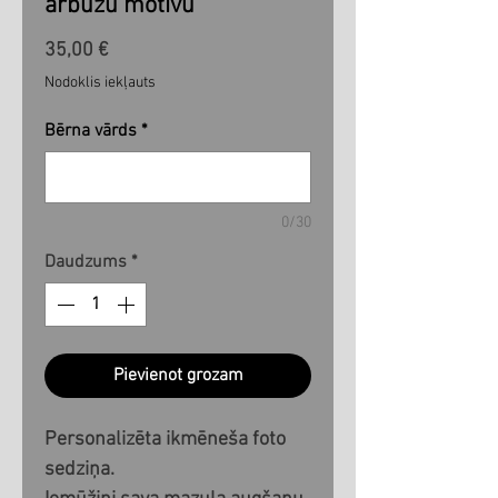
arbūzu motīvu
Cena
35,00 €
Nodoklis iekļauts
Bērna vārds
*
0/30
Daudzums
*
Pievienot grozam
Personalizēta ikmēneša foto
sedziņa.