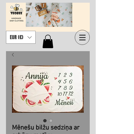
EUR (€)
Mēnešu bilžu sedziņa ar