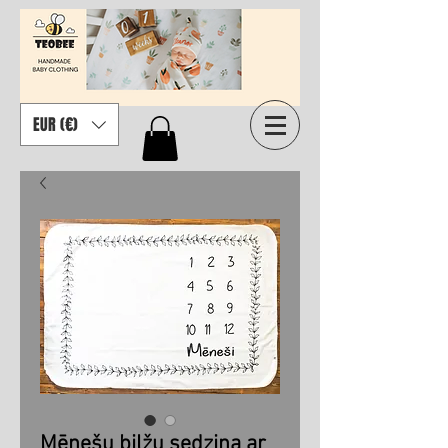
EUR (€)
Mēnešu bilžu sedziņa ar