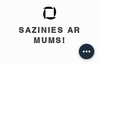
SAZINIES AR
MUMS!
info@teobee.lv
Seko jaunumiem
mūsu Facebook
lapā
!