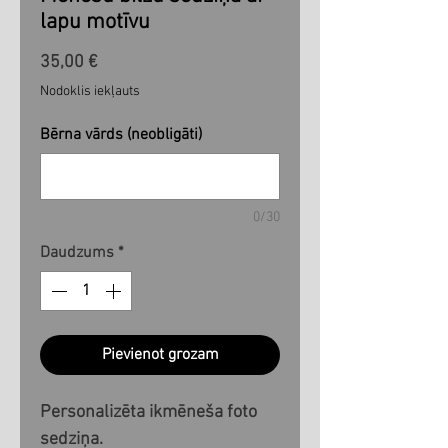
lapu motīvu
Cena
35,00 €
Nodoklis iekļauts
Bērna vārds (neobligāti)
0/30
Daudzums
*
Pievienot grozam
Personalizēta ikmēneša foto
sedziņa.