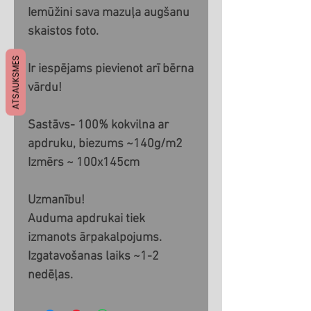
Iemūžini sava mazuļa augšanu
skaistos foto.
ATSAUKSMES
Ir iespējams pievienot arī bērna
vārdu!
Sastāvs- 100% kokvilna ar
apdruku, biezums ~140g/m2
Izmērs ~ 100x145cm
Uzmanību!
Auduma apdrukai tiek
izmanots ārpakalpojums.
Izgatavošanas laiks ~1-2
nedēļas.