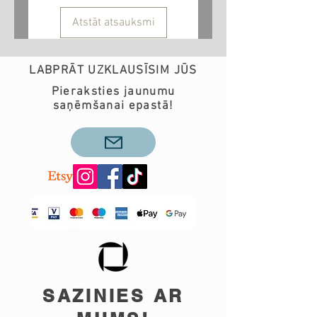
Atstāt atsauksmi
LABPRĀT UZKLAUSĪSIM JŪS
Pieraksties jaunumu
saņēmšanai epastā!
SAZINIES AR