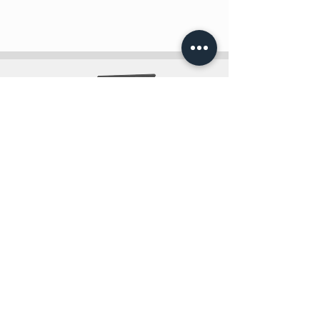
info@teobee.lv
Seko jaunumiem
mūsu Facebook
lapā
!
+371 27505388