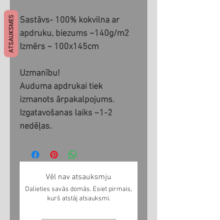
ATSAUKSMES
Sastāvs- 100% kokvilna ar
apdruku, biezums ~140g/m2
Izmērs ~ 100x145cm
Uzmanību!
Auduma apdrukai tiek
izmanots ārpakalpojums.
Izgatavošanas laiks ~1-2
nedēļas.
Vēl nav atsauksmju
Dalieties savās domās. Esiet pirmais,
kurš atstāj atsauksmi.