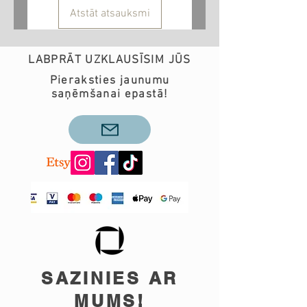
Atstāt atsauksmi
LABPRĀT UZKLAUSĪSIM JŪS
Pieraksties jaunumu
saņēmšanai epastā!
SAZINIES AR
MUMS!