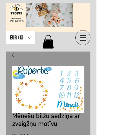
EUR (€)
Mēnešu bilžu sedziņa ar
zvaigžņu motīvu