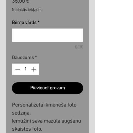
Cena
35,00 €
Nodoklis iekļauts
Bērna vārds
*
0/30
Daudzums
*
Pievienot grozam
Personalizēta ikmēneša foto
sedziņa.
Iemūžini sava mazuļa augšanu
skaistos foto.