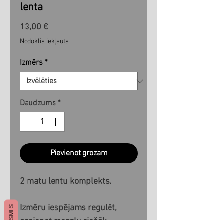
lenta
Cena
13,00 €
Nodoklis iekļauts
Izmērs
*
Daudzums
*
Pievienot grozam
2 matu lentu komplekts.
Izmēru iespējams regulēt,