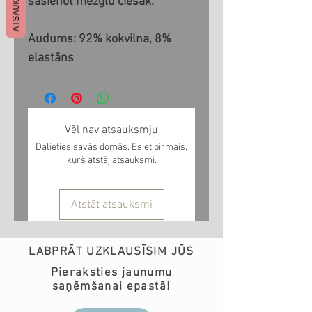
ATSAUKSMES
sasienot mezglu ciešāk.
Audums: 92% kokvilna, 8%
elastāns
Vēl nav atsauksmju
Dalieties savās domās. Esiet pirmais,
kurš atstāj atsauksmi.
Atstāt atsauksmi
LABPRĀT UZKLAUSĪSIM JŪS
Pieraksties jaunumu
saņēmšanai epastā!