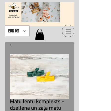
EUR (€)
Matu lentu komplekts -
dzeltena un zaļa matu