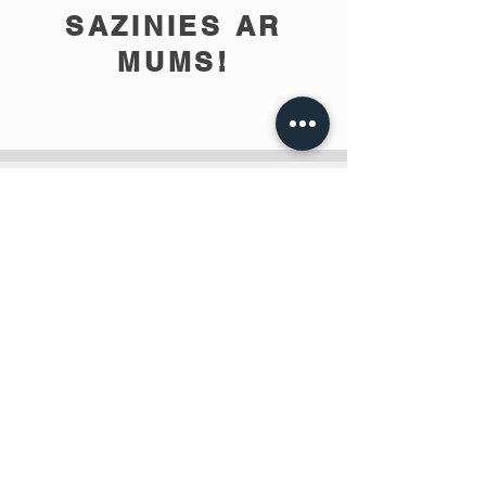
SAZINIES AR
MUMS!
info@teobee.lv
Seko jaunumiem
mūsu Facebook
lapā
!