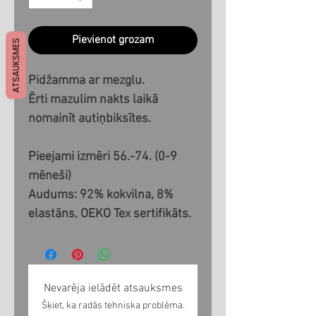
Pievienot grozam
ATSAUKSMES
Pidžamma ar mezglu.
Ērti mazulim nakts laikā
nomainīt autiņbiksītes.
Pieejami izmēri 56.-74. (0-9
mēneši)
Audums: 92% kokvilna, 8%
elastāns, OEKO Tex sertifikāts.
Nevarēja ielādēt atsauksmes
Šķiet, ka radās tehniska problēma.