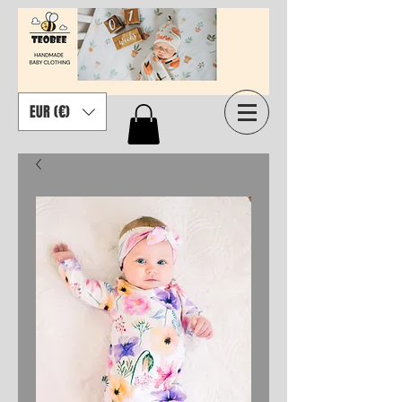
EUR (€)