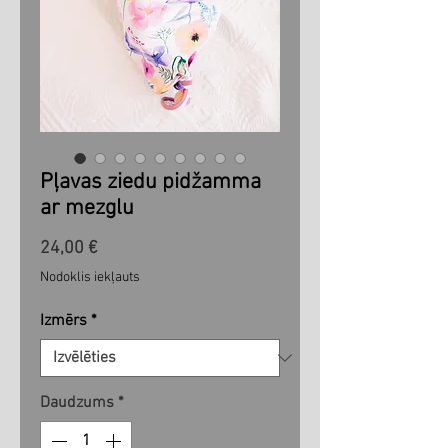
Pļavas ziedu pidžamma
ar mezglu
Cena
24,00 €
Nodoklis iekļauts
Izmērs
*
Daudzums
*