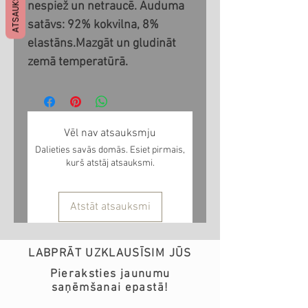
ATSAUKSMES
nespiež un netraucē. Auduma 
satāvs: 92% kokvilna, 8% 
elastāns.Mazgāt un gludināt 
zemā temperatūrā.
Vēl nav atsauksmju
Dalieties savās domās. Esiet pirmais,
kurš atstāj atsauksmi.
Atstāt atsauksmi
LABPRĀT UZKLAUSĪSIM JŪS
Pieraksties jaunumu
saņēmšanai epastā!