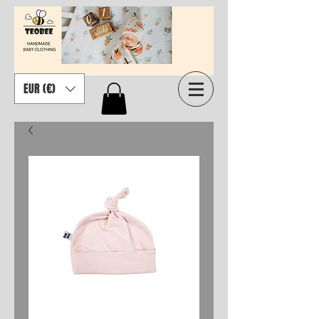
EUR (€)