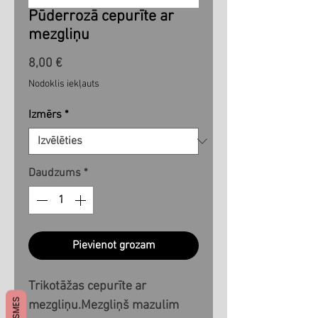
Pūderrozā cepurīte ar
mezgliņu
Cena
8,00 €
Nodoklis iekļauts
Izmērs
*
Daudzums
*
Pievienot grozam
Trikotāžas cepurīte ar 
mezgliņu.Mezgliņš mazulim 