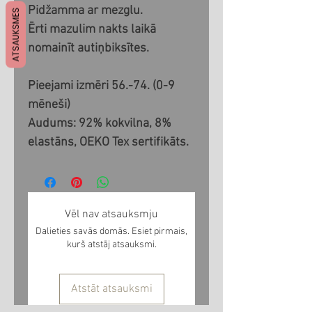
Pidžamma ar mezglu.
ATSAUKSMES
Ērti mazulim nakts laikā
nomainīt autiņbiksītes.
Pieejami izmēri 56.-74. (0-9
mēneši)
Audums: 92% kokvilna, 8%
elastāns, OEKO Tex sertifikāts.
Vēl nav atsauksmju
Dalieties savās domās. Esiet pirmais,
kurš atstāj atsauksmi.
Atstāt atsauksmi