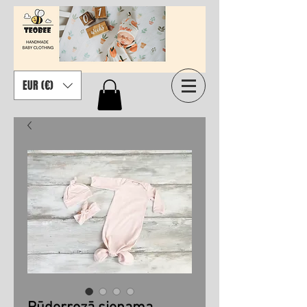
EUR (€)