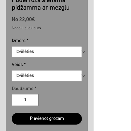
Pūderrozā sienama
pidžamma ar mezglu
Izpārdošanas
No
22,00€
cena
Nodoklis iekļauts
Izmērs
*
Veids
*
Daudzums
*
Pievienot grozam