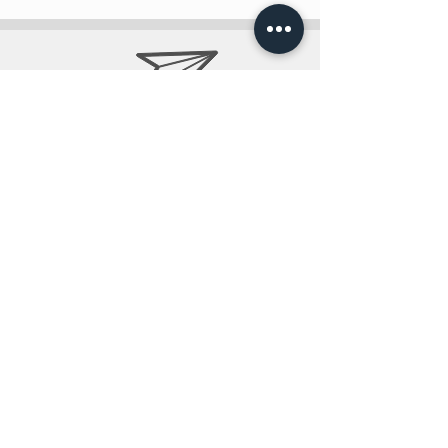
info@teobee.lv
Seko jaunumiem
mūsu Facebook
lapā
!
+371 27505388