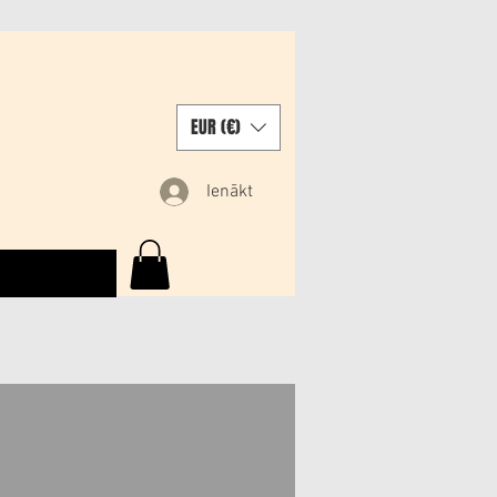
EUR (€)
Ienākt