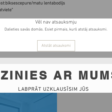
pst:biksescepure/matu lentabodijs 
tviete"
Vēl nav atsauksmju
Dalieties savās domās. Esiet pirmais, kurš atstāj atsauksmi.
Atstāt atsauksmi
ZINIES AR MUM
LABPRĀT UZKLAUSĪSIM JŪS