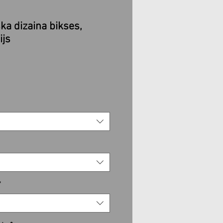
ka dizaina bikses,
ijs
ošanas
*