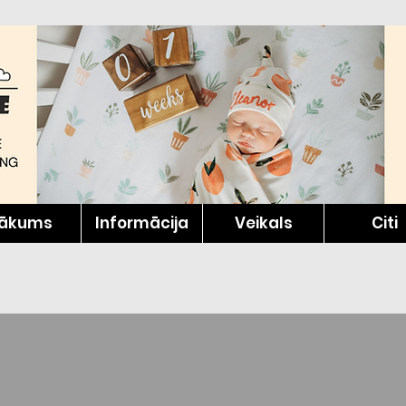
ākums
Informācija
Veikals
Citi