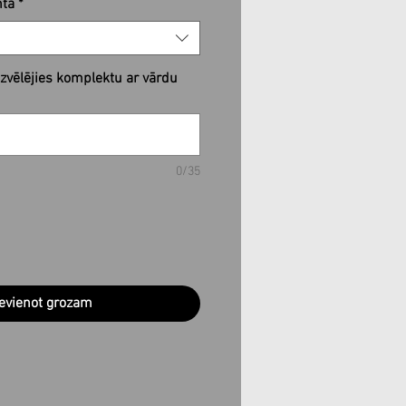
nta
*
 izvēlējies komplektu ar vārdu
0/35
evienot grozam