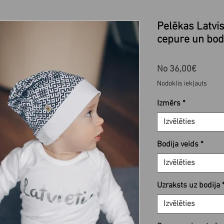
Pelēkas Latvis
cepure un bod
Izpārd
No
36,00€
cena
Nodoklis iekļauts
Izmērs
*
Izvēlēties
Bodija veids
*
Izvēlēties
Uzraksts uz bodija
Izvēlēties