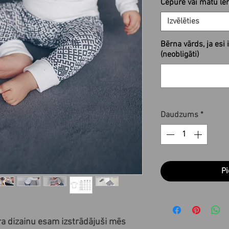
Cepure vai matu le
Izvēlēties
Bērna vārds, ja esi
(neobligāti)
Daudzums
*
Pi
a dizainu esam izstrādājuši mēs 