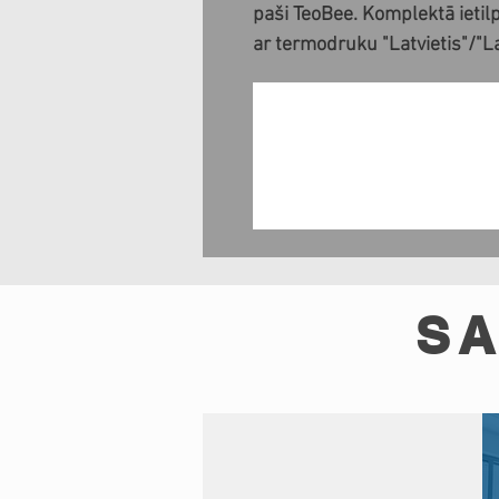
paši TeoBee. Komplektā ietil
ar termodruku "Latvietis"/"La
SA