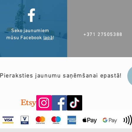
Seko jaunumiem
+371 27505388
mūsu Facebook
lapā
!
Pieraksties jaunumu saņēmšanai epastā!