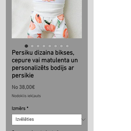
Persiku dizaina bikses,
cepure vai matulenta un
personalizēts bodijs ar
persikie
Izpārdošanas
No
38,00€
cena
Nodoklis iekļauts
Izmērs
*