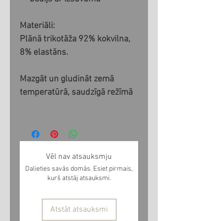
Materiāli:
Plānā trikotāža 92% kokvilna,
8% elastāns.
Mazgāt un gludināt zemā
temperatūrā, saudzīgā režīmā
Vēl nav atsauksmju
Dalieties savās domās. Esiet pirmais,
kurš atstāj atsauksmi.
Atstāt atsauksmi