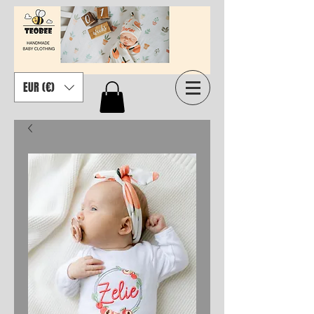
EUR (€)