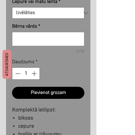
Cepure vai matu lenta
*
Bērna vārds
*
0/30
ATSAUKSMES
Daudzums
*
Pievienot grozam
Komplektā ietilpst:
bikses
cepure
bodijs ar izšuvumu