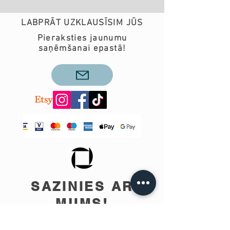
LABPRĀT UZKLAUSĪSIM JŪS
Pieraksties jaunumu
saņēmšanai epastā!
SAZINIES AR
MUMS!