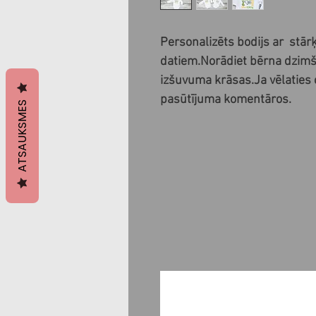
Personalizēts bodijs ar  stār
datiem.Norādiet bērna dzimša
izšuvuma krāsas.Ja vēlaties c
pasūtījuma komentāros.
ATSAUKSMES