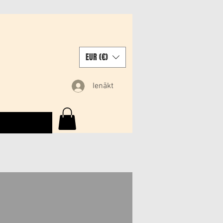
EUR (€)
Ienākt