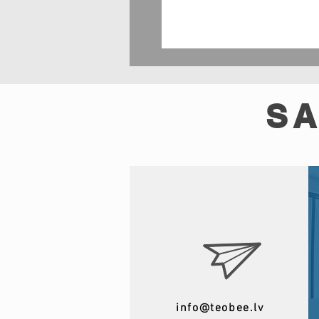
SA
info@teobee.lv