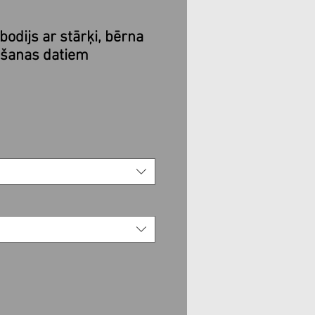
bodijs ar stārķi, bērna
mšanas datiem