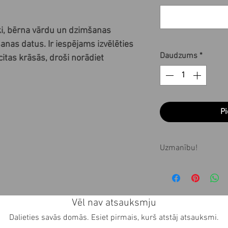
ķi, bērna vārdu un dzimšanas 
nas datus. Ir iespējams izvēlēties 
Daudzums
*
itas krāsās, droši norādiet 
Pi
Uzmanību!
Visi produkti tiek
pasūtījuma 1-3 ne
produktu saņemt 
Vēl nav atsauksmju
pasūtījuma veikša
Dalieties savās domās. Esiet pirmais, kurš atstāj atsauksmi.
mums pa epastu 