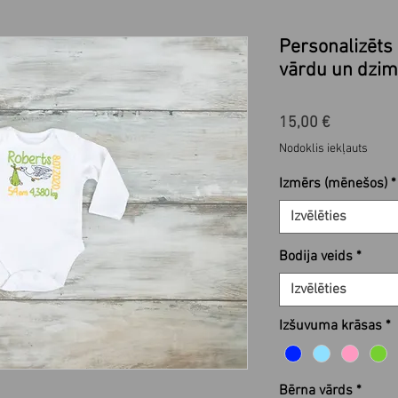
Personalizēts 
vārdu un dzi
Cena
15,00 €
Nodoklis iekļauts
Izmērs (mēnešos)
*
Izvēlēties
Bodija veids
*
Izvēlēties
Izšuvuma krāsas
*
Bērna vārds
*