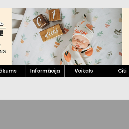
ākums
Informācija
Veikals
Citi