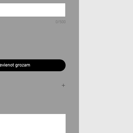
0/500
evienot grozam
 izgatavoti pēc Jūsu
dēļu laikā. Ja vēlaties
noteiktā laikā, pirms
nas lūdzu sazinieties ar
info@teobee.lv