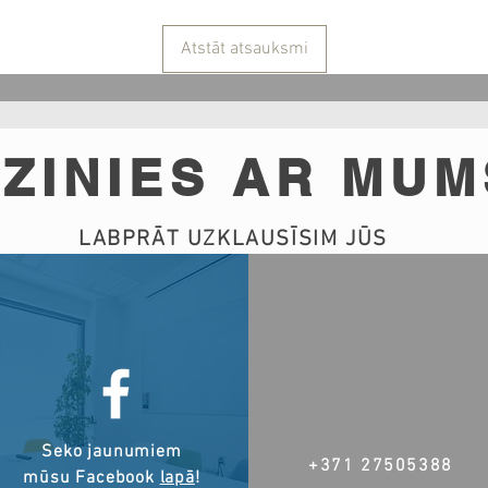
Atstāt atsauksmi
ZINIES AR MUM
LABPRĀT UZKLAUSĪSIM JŪS
Seko jaunumiem
+371 27505388
mūsu Facebook
lapā
!