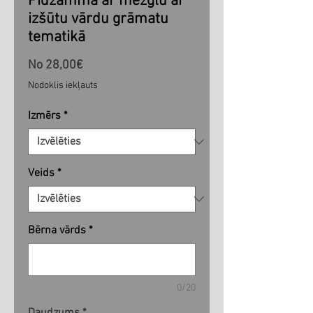
Pidžamma ar mezglu ar
izšūtu vārdu grāmatu
tematikā
Izpārdošanas
No
28,00€
cena
Nodoklis iekļauts
Izmērs
*
Veids
*
Bērna vārds
*
0/20