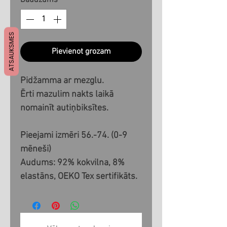
Daudzums
*
ATSAUKSMES
Pievienot grozam
Pidžamma ar mezglu.
Ērti mazulim nakts laikā
nomainīt autiņbiksītes.
Pieejami izmēri 56.-74. (0-9
mēneši)
Audums: 92% kokvilna, 8%
elastāns, OEKO Tex sertifikāts.