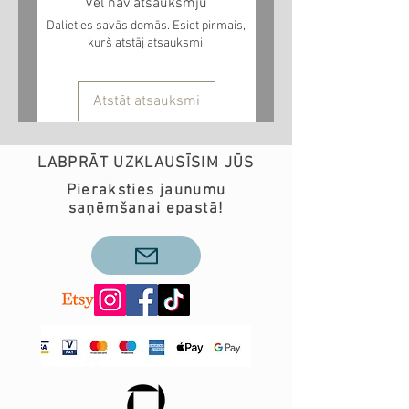
Vēl nav atsauksmju
Dalieties savās domās. Esiet pirmais,
kurš atstāj atsauksmi.
Atstāt atsauksmi
LABPRĀT UZKLAUSĪSIM JŪS
Pieraksties jaunumu
saņēmšanai epastā!