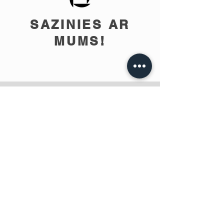
SAZINIES AR
MUMS!
info@teobee.lv
Seko jaunumiem
mūsu Facebook
lapā
!