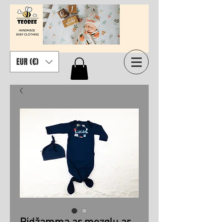
EUR (€)