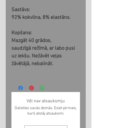
Sastāvs:
92% kokvilna, 8% elastāns.
Kopšana:
Mazgāt 40 grādos,
saudzīgā režīmā, ar labo pusi
uz iekšu. Nežāvēt veļas
žāvētājā, nebalināt.
Vēl nav atsauksmju
Dalieties savās domās. Esiet pirmais,
kurš atstāj atsauksmi.