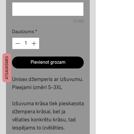
0/200
Daudzums
*
ATSAUKSMES
Pievienot grozam
Unisex džemperis ar izšuvumu.
Pieejami izmēri S-3XL
Izšuvuma krāsa tiek pieskaņota
džempera krāsai, bet ja
vēlaties konkrētu krāsu, tad
iespējams to izvēlēties.