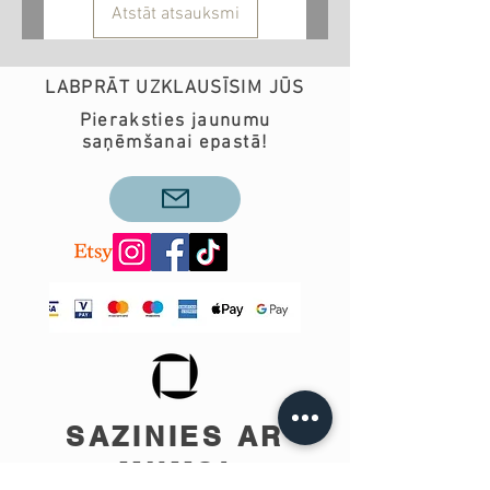
Atstāt atsauksmi
LABPRĀT UZKLAUSĪSIM JŪS
Pieraksties jaunumu
saņēmšanai epastā!
SAZINIES AR
MUMS!