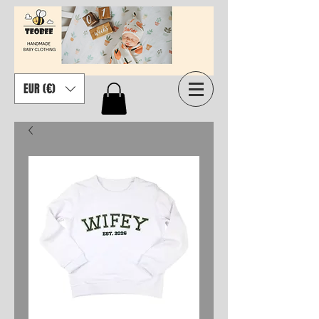
EUR (€)