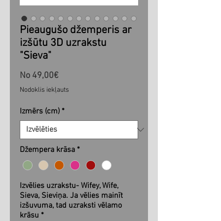
Pieaugušo džemperis ar
izšūtu 3D uzrakstu
"Sieva"
Izpārdošanas
No
49,00€
cena
Nodoklis iekļauts
Izmērs (cm)
*
Džempera krāsa
*
Izvēlies uzrakstu- Wifey, Wife,
Sieva, Sieviņa. Ja vēlies mainīt
izšuvuma, tad uzraksti vēlamo
krāsu
*