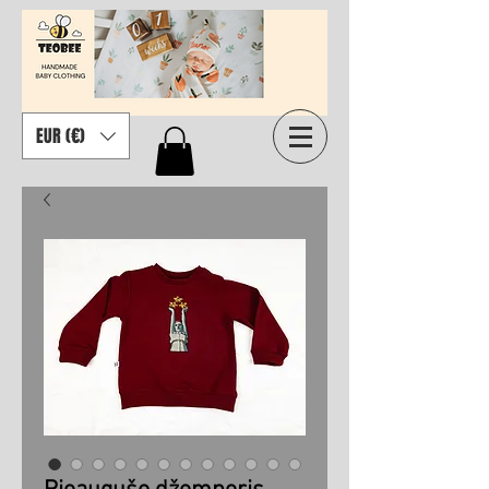
EUR (€)