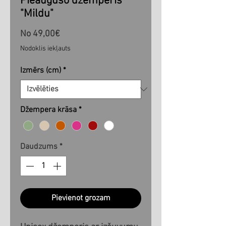
Pieaugušo džemperis
"Mildu"
Izpārdošanas
No
49,00€
cena
Nodoklis iekļauts
Izmērs (cm)
*
Džempera krāsa
*
Daudzums
*
Pievienot grozam