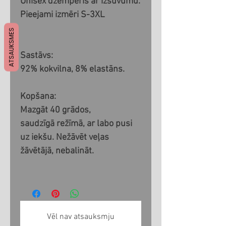
Unisex džemperis ar izšuvumu.
Pieejami izmēri S-3XL
ATSAUKSMES
Sastāvs:
92% kokvilna, 8% elastāns.
Kopšana:
Mazgāt 40 grādos,
saudzīgā režīmā, ar labo pusi
uz iekšu. Nežāvēt veļas
žāvētājā, nebalināt.
Vēl nav atsauksmju