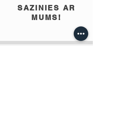
SAZINIES AR
MUMS!
info@teobee.lv
Seko jaunumiem
mūsu Facebook
lapā
!