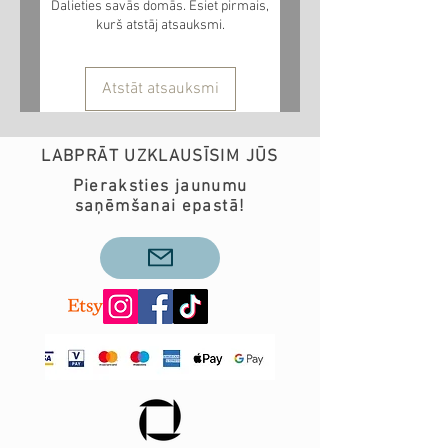
Dalieties savās domās. Esiet pirmais,
kurš atstāj atsauksmi.
Atstāt atsauksmi
LABPRĀT UZKLAUSĪSIM JŪS
Pieraksties jaunumu
saņēmšanai epastā!