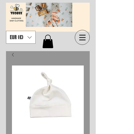
EUR (€)