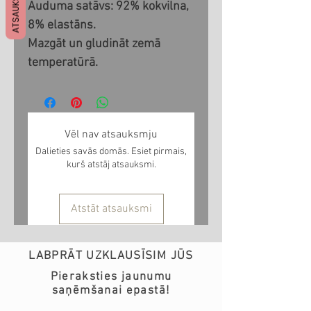
ATSAUKSMES
Auduma satāvs: 92% kokvilna,
8% elastāns.
Mazgāt un gludināt zemā
temperatūrā.
Vēl nav atsauksmju
Dalieties savās domās. Esiet pirmais,
kurš atstāj atsauksmi.
Atstāt atsauksmi
LABPRĀT UZKLAUSĪSIM JŪS
Pieraksties jaunumu
saņēmšanai epastā!