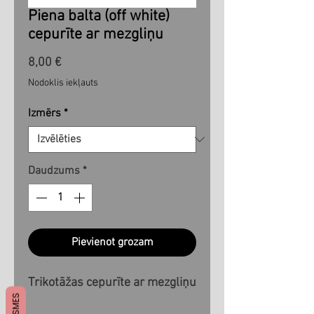
Piena balta (off white)
cepurīte ar mezgliņu
Cena
8,00 €
Nodoklis iekļauts
Izmērs
*
Daudzums
*
Pievienot grozam
Trikotāžas cepurīte ar mezgliņu