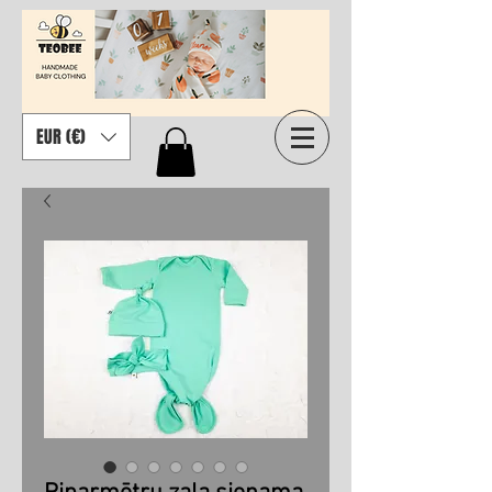
EUR (€)