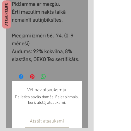
Pidžamma ar mezglu.
ATSAUKSMES
Ērti mazulim nakts laikā
nomainīt autiņbiksītes.
Pieejami izmēri 56.-74. (0-9
mēneši)
Audums: 92% kokvilna, 8%
elastāns, OEKO Tex sertifikāts.
Vēl nav atsauksmju
Dalieties savās domās. Esiet pirmais,
kurš atstāj atsauksmi.
Atstāt atsauksmi