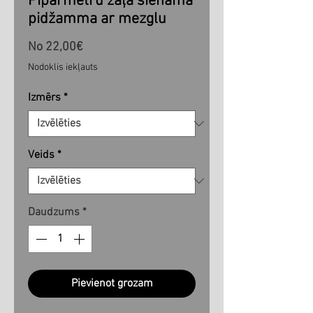
Piparmētru zaļa sienama
pidžamma ar mezglu
Izpārdošanas
No
22,00€
cena
Nodoklis iekļauts
Izmērs
*
Veids
*
Daudzums
*
Pievienot grozam