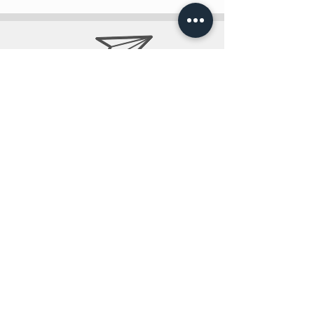
info@teobee.lv
Seko jaunumiem
mūsu Facebook
lapā
!
+371 27505388