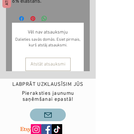
6% elastāns.
Vēl nav atsauksmju
Dalieties savās domās. Esiet pirmais,
kurš atstāj atsauksmi.
Atstāt atsauksmi
LABPRĀT UZKLAUSĪSIM JŪS
Pieraksties jaunumu
saņēmšanai epastā!