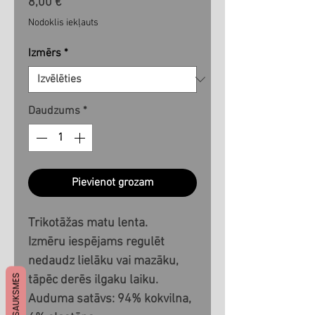
Cena
8,00 €
Nodoklis iekļauts
Izmērs
*
Daudzums
*
Pievienot grozam
Trikotāžas matu lenta.
Izmēru iespējams regulēt
nedaudz lielāku vai mazāku,
ATSAUKSMES
tāpēc derēs ilgaku laiku.
Auduma satāvs: 94% kokvilna,