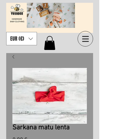
EUR (€)
Sarkana matu lenta