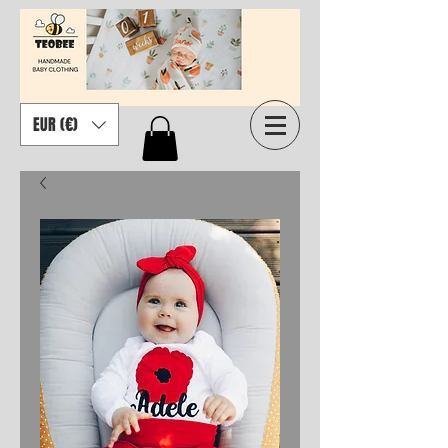
EUR (€)