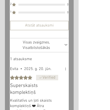
2
0
1
0
Atstāt atsauksmi
Visas zvaigznes,
Visatbilstošākās
1 atsauksme
Evita
•
2025. g. 20. jūn.
Novērtēts ar 5 no 5 zvaigznēm.
Verified
Superskaists
komplektiņš
Kvalitatīvs un ļoti skaists
komplektiņš ❤️ Ātra