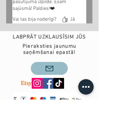
pasūtījuma izpilde. Esam
sajūsmā! Paldies!❤️
Vai tas bija noderīgi?
Jā
LABPRĀT UZKLAUSĪSIM JŪS
Pieraksties jaunumu
saņēmšanai epastā!
SAZINIES AR