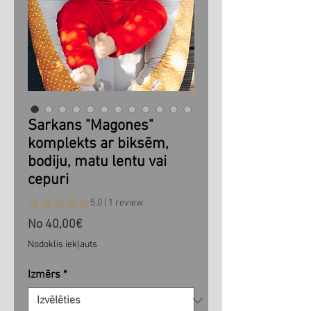
Sarkans "Magones"
komplekts ar biksēm,
bodiju, matu lentu vai
cepuri
Rating is 5.0 out of five stars based on 1 review
5.0 | 1 review
Izpārdošanas
No
40,00€
cena
Nodoklis iekļauts
Izmērs
*