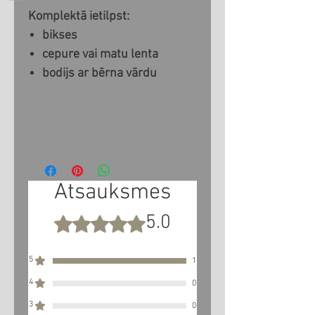
Komplektā ietilpst:
bikses
cepure vai matu lenta
bodijs ar bērna vārdu
Atsauksmes
5.0
Novērtēts ar 5 no 5 zvaigznēm.
5
1
4
0
3
0