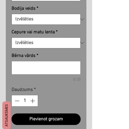
Bodija veids
*
Cepure vai matu lenta
*
Bērna vārds
*
0/35
Daudzums
*
ATSAUKSMES
Pievienot grozam