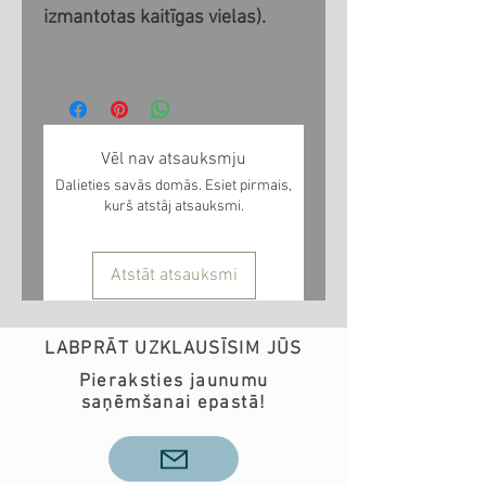
izmantotas kaitīgas vielas).
Vēl nav atsauksmju
Dalieties savās domās. Esiet pirmais,
kurš atstāj atsauksmi.
Atstāt atsauksmi
LABPRĀT UZKLAUSĪSIM JŪS
Pieraksties jaunumu
saņēmšanai epastā!