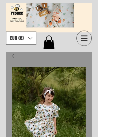
EUR (€)