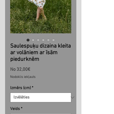
Saulespuķu dizaina kleita
ar volāniem ar īsām
piedurknēm
Izpārdošanas
No
32,00€
cena
Nodoklis iekļauts
Izmērs (cm)
*
Veids
*