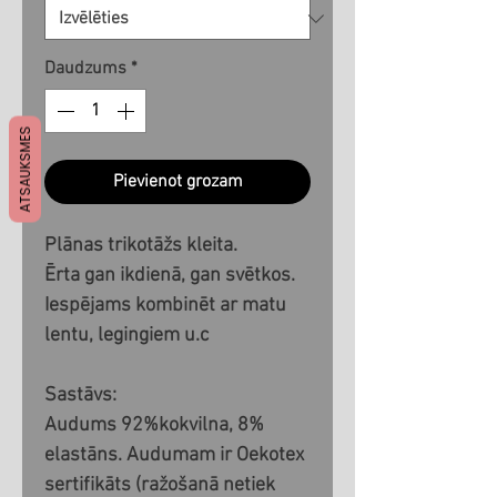
Daudzums
*
ATSAUKSMES
Pievienot grozam
Plānas trikotāžs kleita.
Ērta gan ikdienā, gan svētkos.
Iespējams kombinēt ar matu
lentu, legingiem u.c
Sastāvs:
Audums 92%kokvilna, 8%
elastāns. Audumam ir Oekotex
sertifikāts (ražošanā netiek