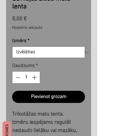
lenta
Cena
8,00 €
Nodoklis iekļauts
Izmērs
*
Daudzums
*
Pievienot grozam
Trikotāžas matu lenta.
Izmēru iespējams regulēt
ATSAUKSMES
nedaudz lielāku vai mazāku,