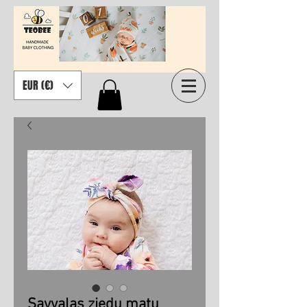
EUR (€)
Savvaļas ziedu matu