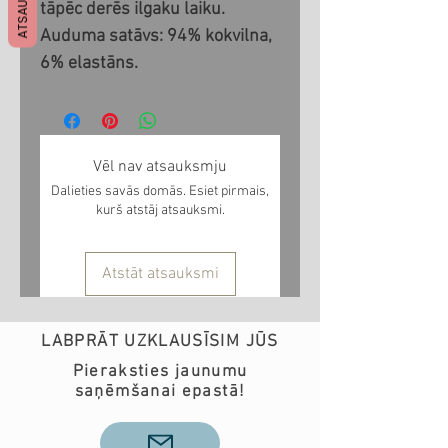
tāpēc derēs ilgaku laiku.
Auduma satāvs: 94% kokvilna,
6% elastāns.
Vēl nav atsauksmju
Dalieties savās domās. Esiet pirmais,
kurš atstāj atsauksmi.
Atstāt atsauksmi
LABPRĀT UZKLAUSĪSIM JŪS
Pieraksties jaunumu
saņēmšanai epastā!