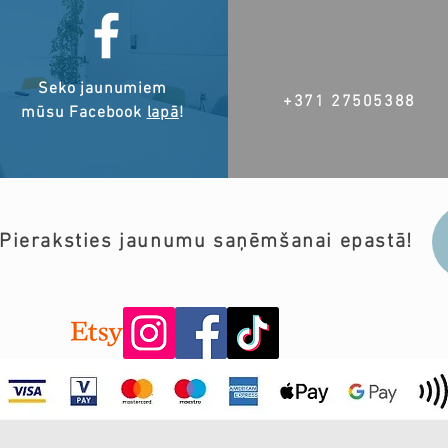
Seko jaunumiem
+371 27505388
mūsu Facebook
lapā
!
Pieraksties jaunumu saņēmšanai epastā!