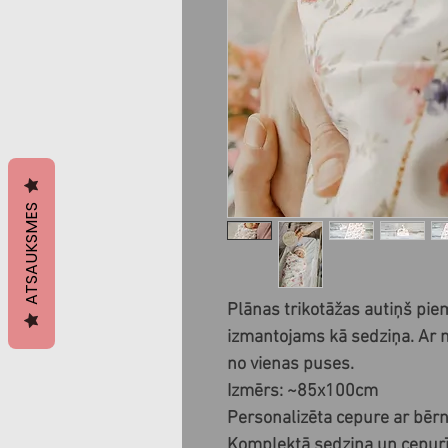
ATSAUKSMES
Plānas trikotāžas autiņš pie
izmantojams kā sedziņa. Ar n
no vienas puses.
Izmērs: ~85x100cm
Personalizēta cepure ar bērn
Komplektā sedziņa un cepurī