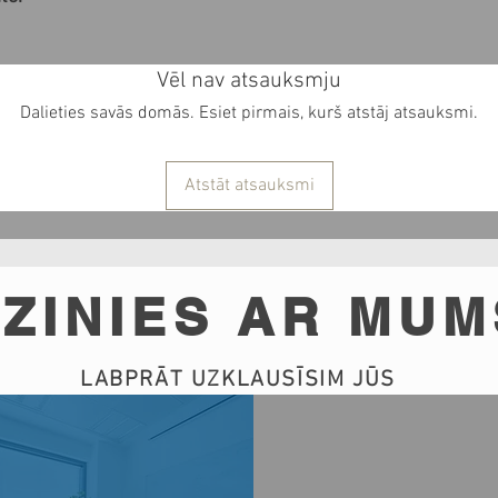
Vēl nav atsauksmju
Dalieties savās domās. Esiet pirmais, kurš atstāj atsauksmi.
Atstāt atsauksmi
ZINIES AR MUM
LABPRĀT UZKLAUSĪSIM JŪS