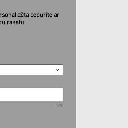
sonalizēta cepurīte ar
du rakstu
Izpārdošanas
cena
0/30