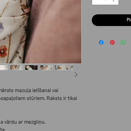
Pi
mērots mazuļa ietīšanai vai
oapaļotiem stūriem. Raksts ir tikai
a vārdu ar mezgliņu.
te.