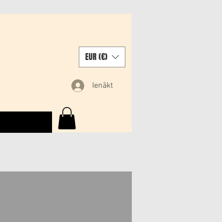
EUR (€)
Ienākt