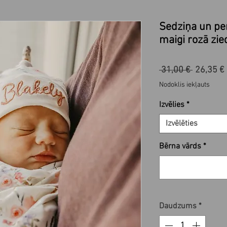
Sedziņa un per
maigi rozā zie
Parastā
 31,00 € 
26,35 €
cena
Nodoklis iekļauts
Izvēlies
*
Izvēlēties
Bērna vārds
*
Daudzums
*