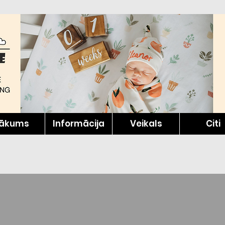
ākums
Informācija
Veikals
Citi