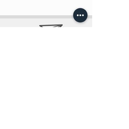
info@teobee.lv
Seko jaunumiem
mūsu Facebook
lapā
!
+371 27505388