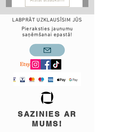
Atstāt atsauksmi
LABPRĀT UZKLAUSĪSIM JŪS
Pieraksties jaunumu
saņēmšanai epastā!
SAZINIES AR
MUMS!