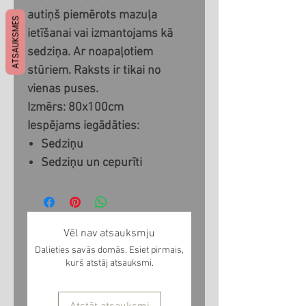
autiņš piemērots mazuļa
ATSAUKSMES
ietīšanai vai izmantojams kā
sedziņa. Ar noapaļotiem
stūriem. Raksts ir tikai no
vienas puses.
Izmērs: 80x100cm
Iespējams iegādāties:
Sedziņu
Sedziņu un cepurīti
Vēl nav atsauksmju
Dalieties savās domās. Esiet pirmais,
kurš atstāj atsauksmi.