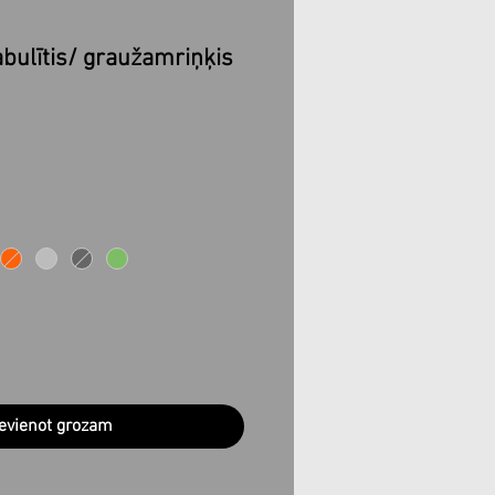
bulītis/ graužamriņķis
evienot grozam