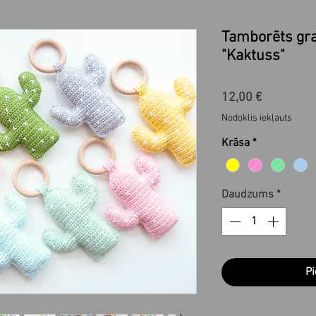
Tamborēts gra
"Kaktuss"
Cena
12,00 €
Nodoklis iekļauts
Krāsa
*
Daudzums
*
Pi