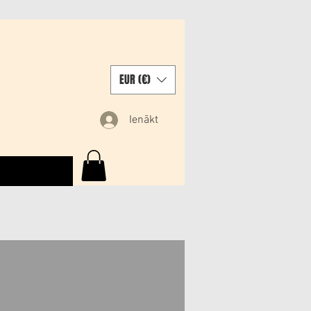
EUR (€)
Ienākt