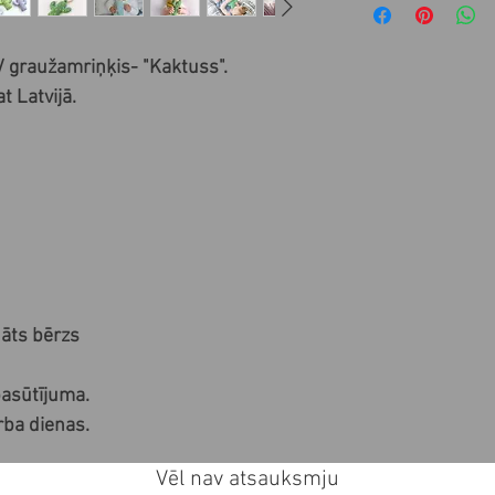
/ graužamriņķis- "Kaktuss".
t Latvijā.
āts bērzs
pasūtījuma.
rba dienas.
Vēl nav atsauksmju