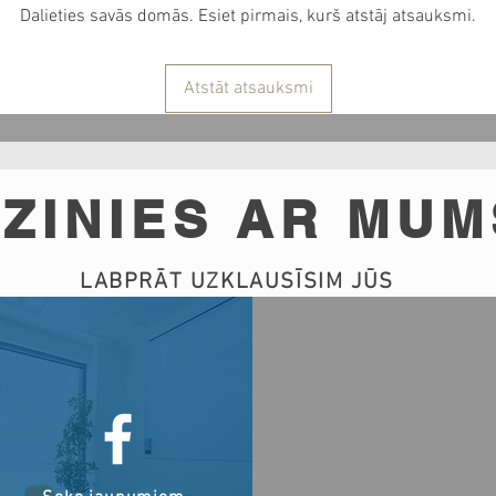
Dalieties savās domās. Esiet pirmais, kurš atstāj atsauksmi.
Atstāt atsauksmi
ZINIES AR MUM
LABPRĀT UZKLAUSĪSIM JŪS