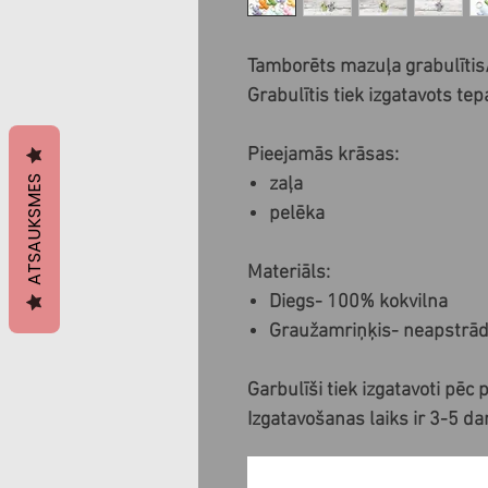
Tamborēts mazuļa grabulītis
Grabulītis tiek izgatavots tepa
Pieejamās krāsas:
ATSAUKSMES
zaļa
pelēka
Materiāls:
Diegs- 100% kokvilna
Graužamriņķis- neapstrād
Garbulīši tiek izgatavoti pēc 
Izgatavošanas laiks ir 3-5 da