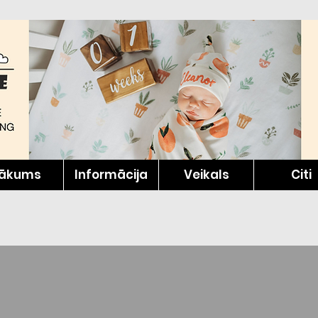
ākums
Informācija
Veikals
Citi