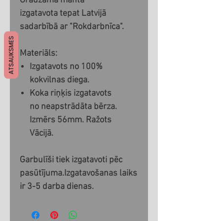
Graužamā manta
izgatavota tepat Latvijā
sadarbībā ar "Rokdarbnīca".
ATSAUKSMES
Materiāls:
Izgatavots no 100%
kokvilnas diega.
Koka riņķis izgatavots
no neapstrādāta bērza.
Izmērs 56mm. Ražots
Vācijā.
Garbulīši tiek izgatavoti pēc
pasūtījuma.Izgatavošanas laiks
ir 3-5 darba dienas.