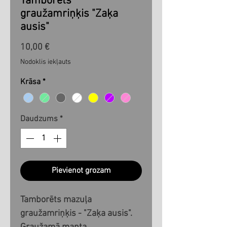
Tamborēts
graužamriņķis "Zaķa
ausis"
Cena
10,00 €
Nodoklis iekļauts
Krāsa
*
Daudzums
*
Pievienot grozam
Tamborēts mazuļa
graužamriņķis - "Zaķa ausis".