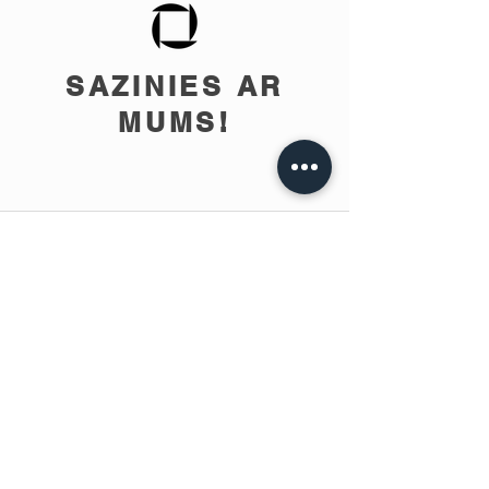
SAZINIES AR
MUMS!
info@teobee.lv
Seko jaunumiem
mūsu Facebook
lapā
!