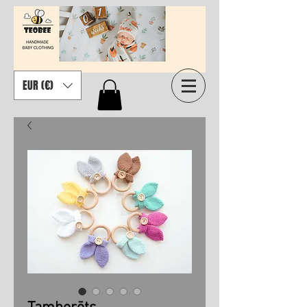
EUR (€)