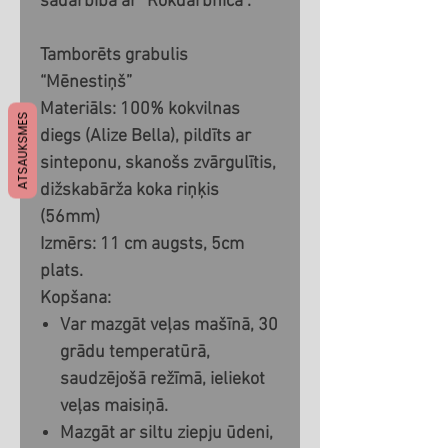
sadarbībā ar "Rokdarbnīca".
Tamborēts grabulis
“Mēnestiņš”
Materiāls: 100% kokvilnas
ATSAUKSMES
diegs (Alize Bella), pildīts ar
sinteponu, skanošs zvārgulītis,
dižskabārža koka riņķis
(56mm)
Izmērs: 11 cm augsts, 5cm
plats.
Kopšana:
Var mazgāt veļas mašīnā, 30
grādu temperatūrā,
saudzējošā režīmā, ieliekot
veļas maisiņā.
Mazgāt ar siltu ziepju ūdeni,