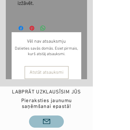
izžāvēt.
Vēl nav atsauksmju
Dalieties savās domās. Esiet pirmais,
kurš atstāj atsauksmi.
Atstāt atsauksmi
LABPRĀT UZKLAUSĪSIM JŪS
Pieraksties jaunumu
saņēmšanai epastā!