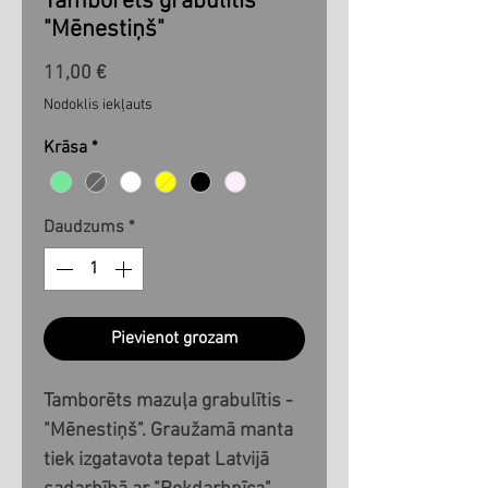
Tamborēts grabulītis
"Mēnestiņš"
Cena
11,00 €
Nodoklis iekļauts
Krāsa
*
Daudzums
*
Pievienot grozam
Tamborēts mazuļa grabulītis -
"Mēnestiņš". Graužamā manta
tiek izgatavota tepat Latvijā