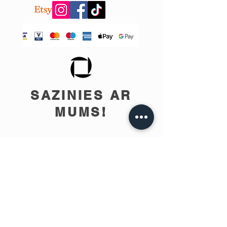
SAZINIES AR
MUMS!
info@teobee.lv