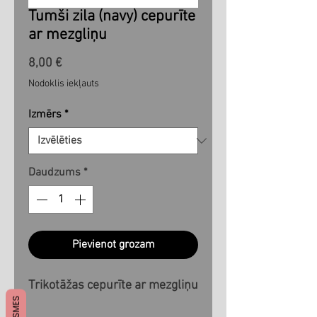
Tumši zila (navy) cepurīte
ar mezgliņu
Cena
8,00 €
Nodoklis iekļauts
Izmērs
*
Daudzums
*
Pievienot grozam
Trikotāžas cepurīte ar mezgliņu