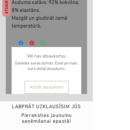
ATSAUKSMES
Auduma satāvs: 92% kokvilna,
8% elastāns.
Mazgāt un gludināt zemā
temperatūrā.
Vēl nav atsauksmju
Dalieties savās domās. Esiet pirmais,
kurš atstāj atsauksmi.
Atstāt atsauksmi
LABPRĀT UZKLAUSĪSIM JŪS
Pieraksties jaunumu
saņēmšanai epastā!