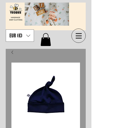
EUR (€)