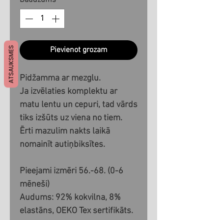
Daudzums
*
ATSAUKSMES
Pievienot grozam
Pidžamma ar mezglu.
Ja izvēlaties komplektu ar
matu lentu un cepuri, tad vārds
tiks izšūts uz viena no tiem.
Ērti mazulim nakts laikā
nomainīt autiņbiksītes.
Pieejami izmēri 56.-68. (0-6
mēneši)
Audums: 92% kokvilna, 8%
elastāns, OEKO Tex sertifikāts.