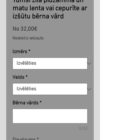
Tumši zila pidžamma un
matu lenta vai cepurīte ar
izšūtu bērna vārd
Izpārdošanas
No
32,00€
cena
Nodoklis iekļauts
Izmērs
*
Veids
*
Bērna vārds
*
0/50