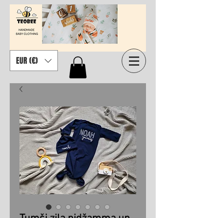
EUR (€)