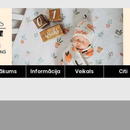
ākums
Informācija
Veikals
Citi