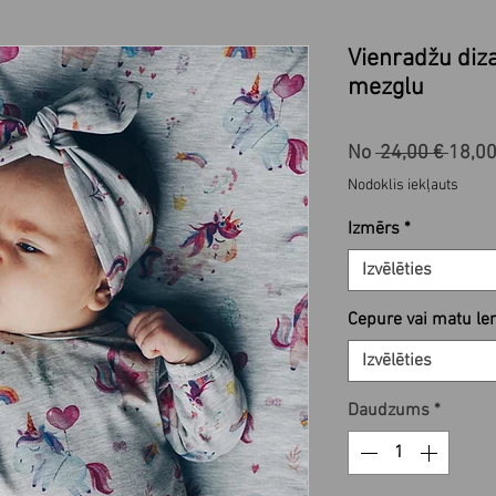
Vienradžu diz
mezglu
Paras
No
 24,00 € 
18,0
cena
Nodoklis iekļauts
Izmērs
*
Izvēlēties
Cepure vai matu le
Izvēlēties
Daudzums
*