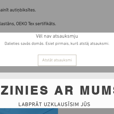
inīt autiņbiksītes.
stāns, OEKO Tex sertifikāts.
Vēl nav atsauksmju
Dalieties savās domās. Esiet pirmais, kurš atstāj atsauksmi.
Atstāt atsauksmi
ZINIES AR MUM
LABPRĀT UZKLAUSĪSIM JŪS