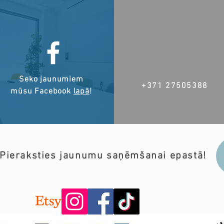
Seko jaunumiem
+371 27505388
mūsu Facebook
lapā
!
Pieraksties jaunumu saņēmšanai epastā!