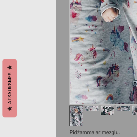
ATSAUKSMES
Pidžamma ar mezglu.