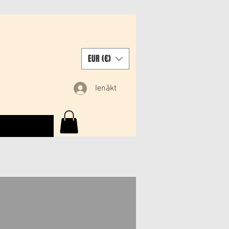
EUR (€)
Ienākt