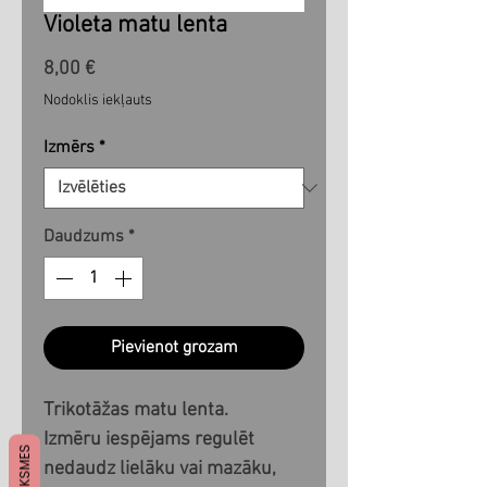
Violeta matu lenta
Cena
8,00 €
Nodoklis iekļauts
Izmērs
*
Daudzums
*
Pievienot grozam
Trikotāžas matu lenta.
Izmēru iespējams regulēt
ATSAUKSMES
nedaudz lielāku vai mazāku,