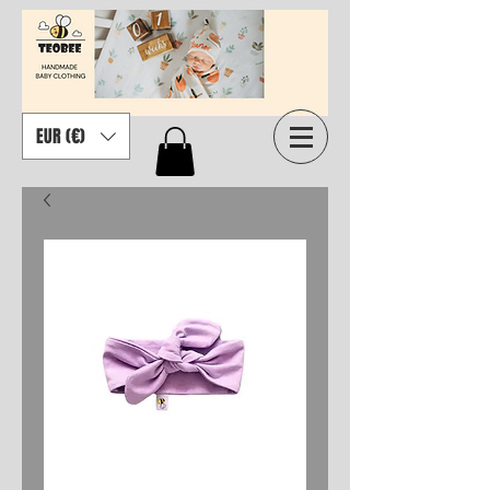
EUR (€)