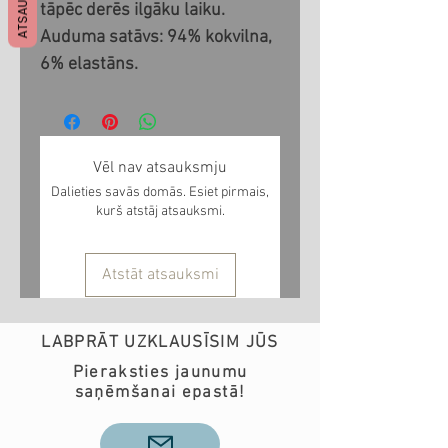
tāpēc derēs ilgāku laiku.
Auduma satāvs: 94% kokvilna,
6% elastāns.
Vēl nav atsauksmju
Dalieties savās domās. Esiet pirmais,
kurš atstāj atsauksmi.
Atstāt atsauksmi
LABPRĀT UZKLAUSĪSIM JŪS
Pieraksties jaunumu
saņēmšanai epastā!