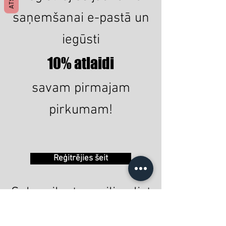
saņemšanai e-pastā un
iegūsti
10% atlaidi
savam pirmajam
pirkumam!
Reģitrējies šeit
Subscribe to mailing list
and get