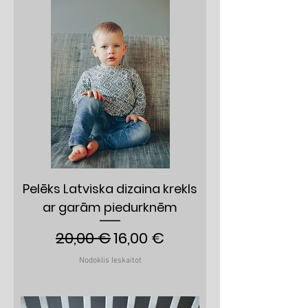
Pelēks Latviska dizaina krekls
ar garām piedurknēm
Parastā cena
Izpārdošanas cena
20,00 €
16,00 €
Nodoklis Ieskaitot