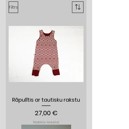
Filtrs
Rāpulītis ar tautisku rakstu
Cena
27,00 €
Nodoklis Ieskaitot