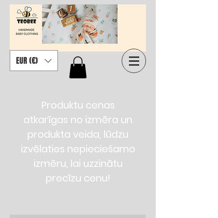
EUR (€)
Produktu cenas
atkarīgas no izmēra un
produkta veida, lūdzu
izvēlaties nepieciešamo
izmēru, lai uzzinātu
precīzu cenu!