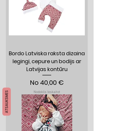
Bordo Latviska raksta dizaina
legingi, cepure un bodijs ar
Latvijas kontūru
Izpārdošanas cena
No
40,00 €
Nodoklis Ieskaitot
ATSAUKSMES