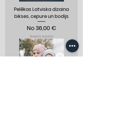
Pelēkas Latviska dizaina
bikses, cepure un bodijs
Izpārdošanas cena
No
36,00 €
Nodoklis Ieskaitot
Beanie tipa latviska dizaina