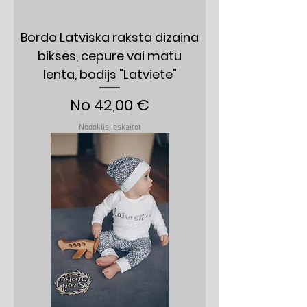
Bordo Latviska raksta dizaina
bikses, cepure vai matu
lenta, bodijs "Latviete"
Izpārdošanas cena
No
42,00 €
Nodoklis Ieskaitot