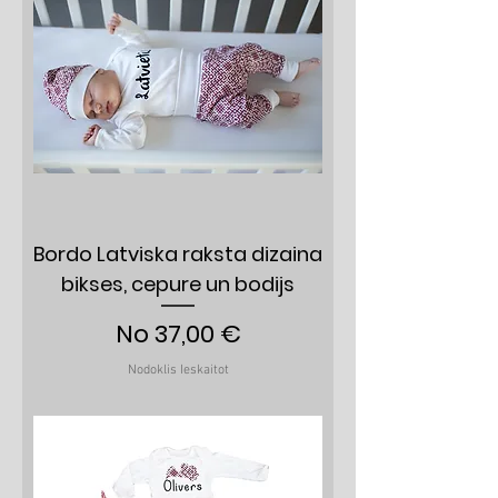
Bordo Latviska raksta dizaina
bikses, cepure un bodijs
Izpārdošanas cena
No
37,00 €
Nodoklis Ieskaitot