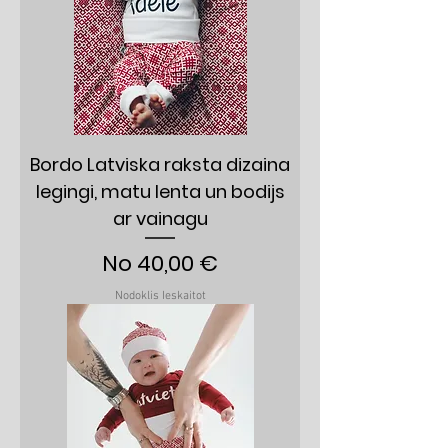
Bordo Latviska raksta dizaina
legingi, matu lenta un bodijs
ar vainagu
Izpārdošanas cena
No
40,00 €
Nodoklis Ieskaitot