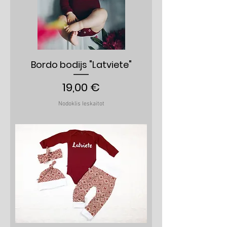
Bordo bodijs "Latviete"
Cena
19,00 €
Nodoklis Ieskaitot