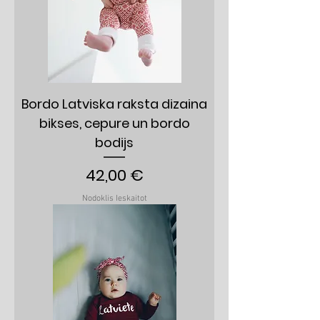
Bordo Latviska raksta dizaina
bikses, cepure un bordo
bodijs
Cena
42,00 €
Nodoklis Ieskaitot